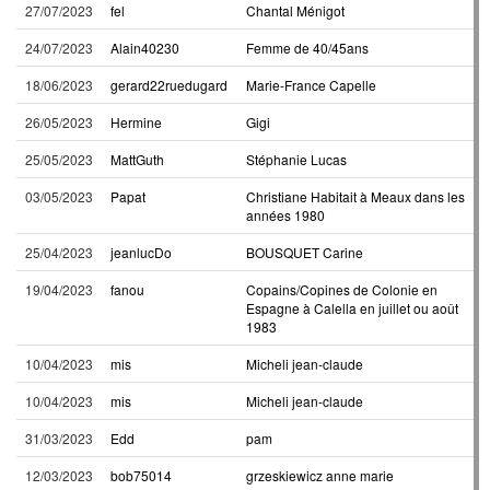
27/07/2023
fel
Chantal Ménigot
24/07/2023
Alain40230
Femme de 40/45ans
18/06/2023
gerard22ruedugard
Marie-France Capelle
26/05/2023
Hermine
Gigi
25/05/2023
MattGuth
Stéphanie Lucas
03/05/2023
Papat
Christiane Habitait à Meaux dans les
années 1980
25/04/2023
jeanlucDo
BOUSQUET Carine
19/04/2023
fanou
Copains/Copines de Colonie en
Espagne à Calella en juillet ou août
1983
10/04/2023
mis
Micheli jean-claude
10/04/2023
mis
Micheli jean-claude
31/03/2023
Edd
pam
12/03/2023
bob75014
grzeskiewicz anne marie