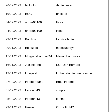
20/02/2023
lecloclo
danie laurent
19/02/2023
BOGE
philippe
04/02/2023
andre93100
Rose
04/02/2023
andre93100
Rose
29/01/2023
Bolokofox
Fabrice lagin
20/01/2023
Bolokofox
moestus Bryan
17/01/2023
Morganebouhyer44
Manon bononsea
16/01/2023
Justinienne
SCHULZ Bernard
12/01/2023
Ezequiel
Luthun dominique homme
27/12/2022
frediebrout62
Brout frederic
05/12/2022
fredonhl43
couple
05/12/2022
fredonhl43
femme
23/11/2022
Remsy
CHEZ REMY