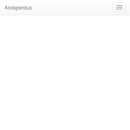
Amisperdus
Toggl
navig