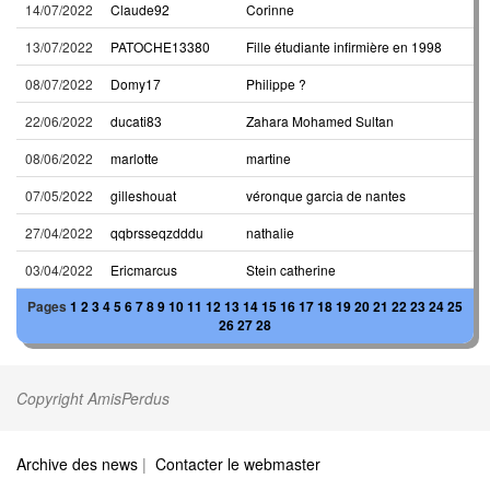
14/07/2022
Claude92
Corinne
13/07/2022
PATOCHE13380
Fille étudiante infirmière en 1998
08/07/2022
Domy17
Philippe ?
22/06/2022
ducati83
Zahara Mohamed Sultan
08/06/2022
marlotte
martine
07/05/2022
gilleshouat
véronque garcia de nantes
27/04/2022
qqbrsseqzdddu
nathalie
03/04/2022
Ericmarcus
Stein catherine
Pages
1
2
3
4
5
6
7
8
9
10
11
12
13
14
15
16
17
18
19
20
21
22
23
24
25
26
27
28
Copyright AmisPerdus
Archive des news
|
Contacter le webmaster