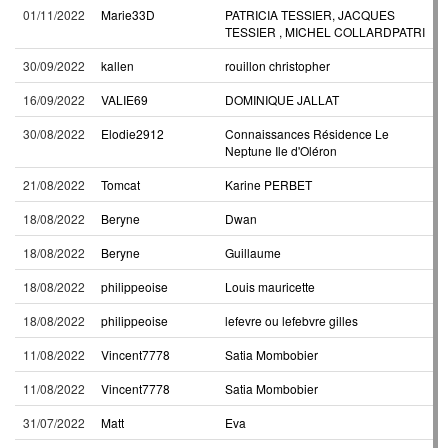
01/11/2022
Marie33D
PATRICIA TESSIER, JACQUES
TESSIER , MICHEL COLLARDPATRI
30/09/2022
kallen
rouillon christopher
16/09/2022
VALIE69
DOMINIQUE JALLAT
30/08/2022
Elodie2912
Connaissances Résidence Le
Neptune Ile d'Oléron
21/08/2022
Tomcat
Karine PERBET
18/08/2022
Beryne
Dwan
18/08/2022
Beryne
Guillaume
18/08/2022
philippeoise
Louis mauricette
18/08/2022
philippeoise
lefevre ou lefebvre gilles
11/08/2022
Vincent7778
Satia Mombobier
11/08/2022
Vincent7778
Satia Mombobier
31/07/2022
Matt
Eva