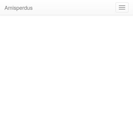
Amisperdus
Toggl
navig