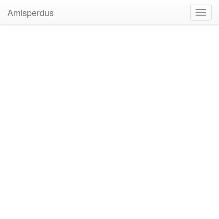
Amisperdus
Toggl
navig