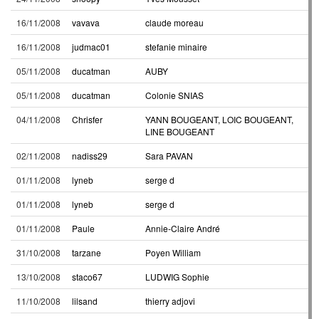
16/11/2008
vavava
claude moreau
16/11/2008
judmac01
stefanie minaire
05/11/2008
ducatman
AUBY
05/11/2008
ducatman
Colonie SNIAS
04/11/2008
Chrisfer
YANN BOUGEANT, LOIC BOUGEANT,
LINE BOUGEANT
02/11/2008
nadiss29
Sara PAVAN
01/11/2008
lyneb
serge d
01/11/2008
lyneb
serge d
01/11/2008
Paule
Annie-Claire André
31/10/2008
tarzane
Poyen William
13/10/2008
staco67
LUDWIG Sophie
11/10/2008
lilsand
thierry adjovi