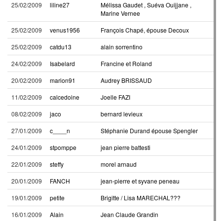
25/02/2009
liline27
Mélissa Gaudet , Suéva Ouijjane ,
Marine Vernee
25/02/2009
venus1956
François Chapé, épouse Decoux
25/02/2009
catdu13
alain sorrentino
24/02/2009
Isabelard
Francine et Roland
20/02/2009
marion91
Audrey BRISSAUD
11/02/2009
calcedoine
Joelle FAZI
08/02/2009
jaco
bernard levieux
27/01/2009
c____n
Stéphanie Durand épouse Spengler
24/01/2009
stpomppe
jean pierre battesti
22/01/2009
steffy
morel arnaud
20/01/2009
FANCH
jean-pierre et syvane peneau
19/01/2009
petite
Brigitte / Lisa MARECHAL???
16/01/2009
Alain
Jean Claude Grandin