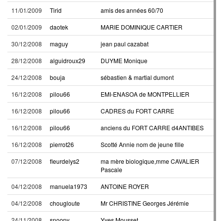
11/01/2009
Tirid
amis des années 60/70
02/01/2009
daotek
MARIE DOMINIQUE CARTIER
30/12/2008
maguy
jean paul cazabat
28/12/2008
alguidroux29
DUYME Monique
24/12/2008
bouja
sébastien & martial dumont
16/12/2008
pilou66
EMI-ENASOA de MONTPELLIER
16/12/2008
pilou66
CADRES du FORT CARRE
16/12/2008
pilou66
anciens du FORT CARRE d4ANTIBES
16/12/2008
pierrot26
Scotté Annie nom de jeune fille
07/12/2008
fleurdelys2
ma mère biologique,mme CAVALIER
Pascale
04/12/2008
manuela1973
ANTOINE ROYER
04/12/2008
chougloute
Mr CHRISTINE Georges Jérémie
24/11/2008
snoopy
Yves Mousset