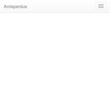
Amisperdus
Toggl
navig