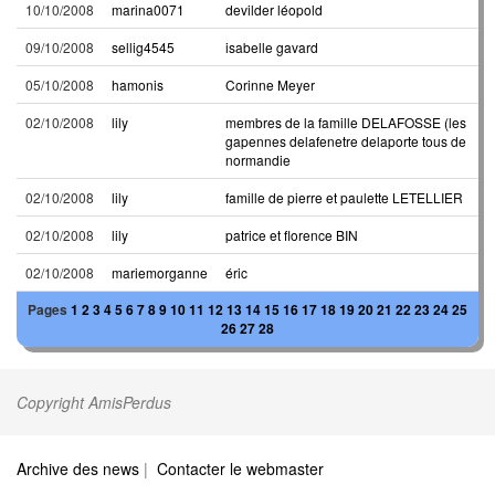
10/10/2008
marina0071
devilder léopold
09/10/2008
sellig4545
isabelle gavard
05/10/2008
hamonis
Corinne Meyer
02/10/2008
lily
membres de la famille DELAFOSSE (les
gapennes delafenetre delaporte tous de
normandie
02/10/2008
lily
famille de pierre et paulette LETELLIER
02/10/2008
lily
patrice et florence BIN
02/10/2008
mariemorganne
éric
Pages
1
2
3
4
5
6
7
8
9
10
11
12
13
14
15
16
17
18
19
20
21
22
23
24
25
26
27
28
Copyright AmisPerdus
Archive des news
|
Contacter le webmaster