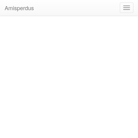
Amisperdus
Toggl
navig