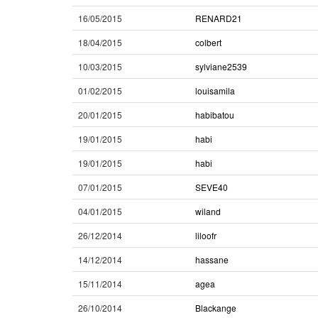
16/05/2015
RENARD21
18/04/2015
colbert
10/03/2015
sylviane2539
01/02/2015
louisamila
20/01/2015
habibatou
19/01/2015
habi
19/01/2015
habi
07/01/2015
SEVE40
04/01/2015
wiland
26/12/2014
liloofr
14/12/2014
hassane
15/11/2014
agea
26/10/2014
Blackange