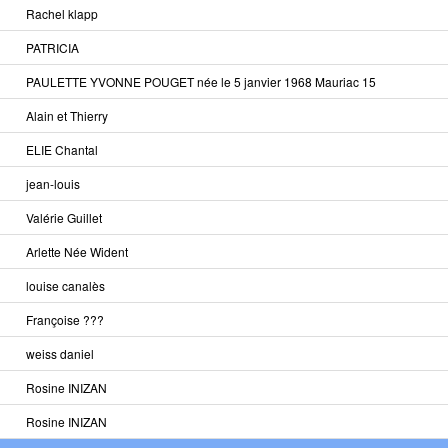
Rachel klapp
PATRICIA
PAULETTE YVONNE POUGET née le 5 janvier 1968 Mauriac 15
Alain et Thierry
ELIE Chantal
jean-louis
Valérie Guillet
Arlette Née Wident
louise canalès
Françoise ???
weiss daniel
Rosine INIZAN
Rosine INIZAN