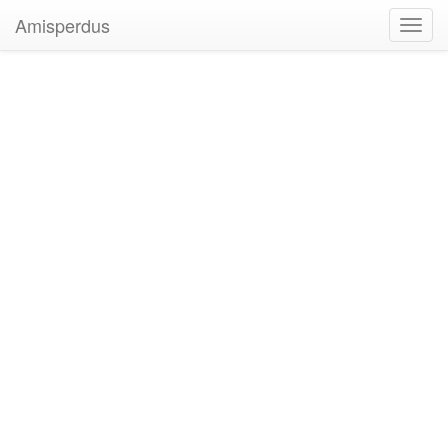
Amisperdus
Toggl
navig