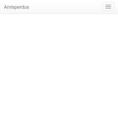
Amisperdus
Toggl
navig