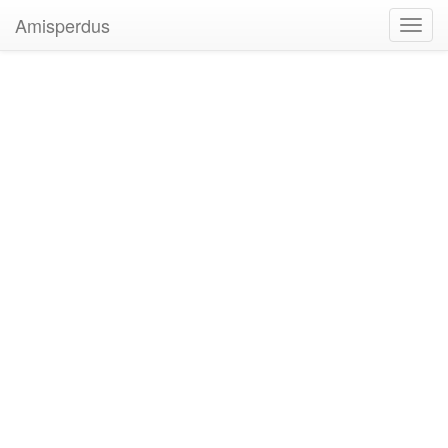
Amisperdus
Toggl
navig