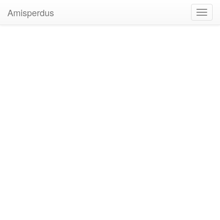
Amisperdus
Toggl
navig