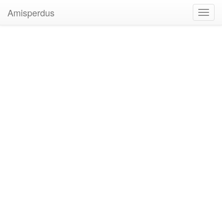
Amisperdus
Toggl
navig