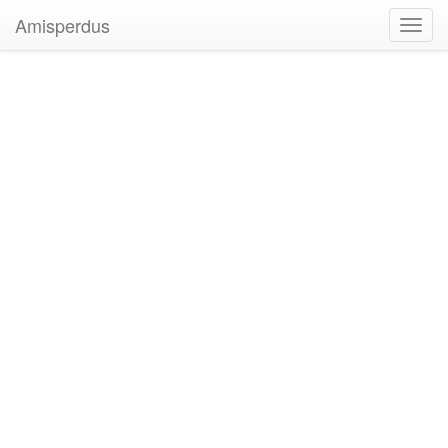
Amisperdus
Toggl
navig