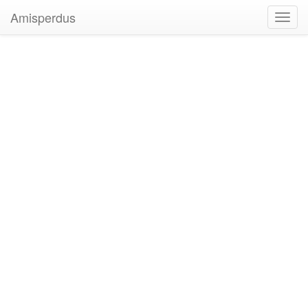
Amisperdus
Toggl
navig