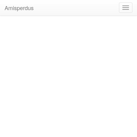
Amisperdus
Toggl
navig