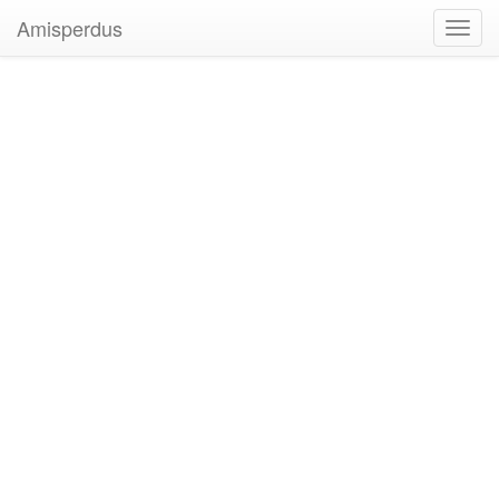
Amisperdus
Toggl
navig