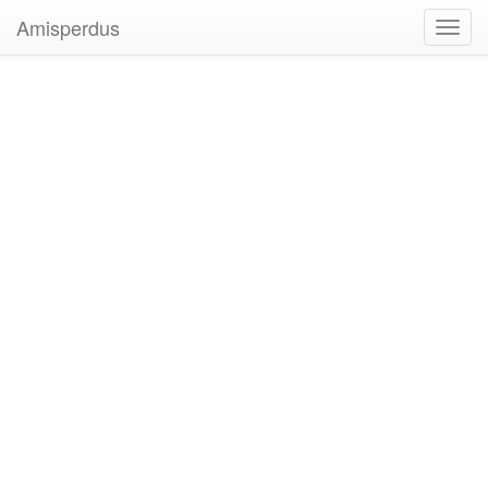
Amisperdus
Toggl
navig