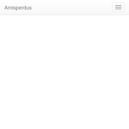
Amisperdus
Toggl
navig