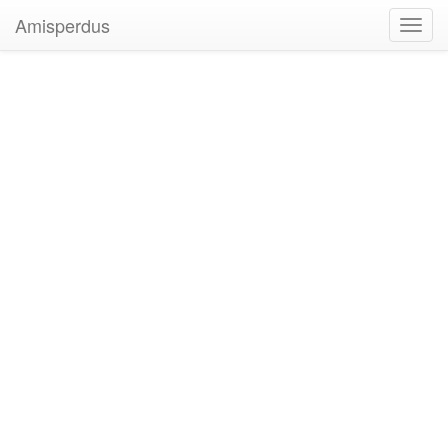
Amisperdus
Toggl
navig