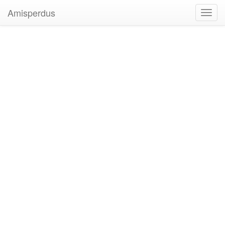
Amisperdus
Toggl
navig