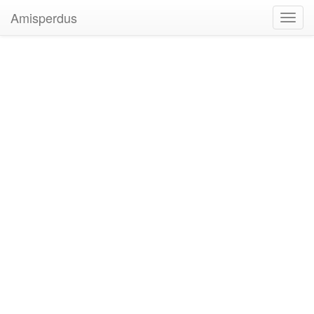
Amisperdus
Toggl
navig