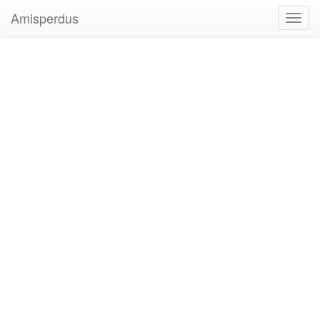
Amisperdus
Toggl
navig