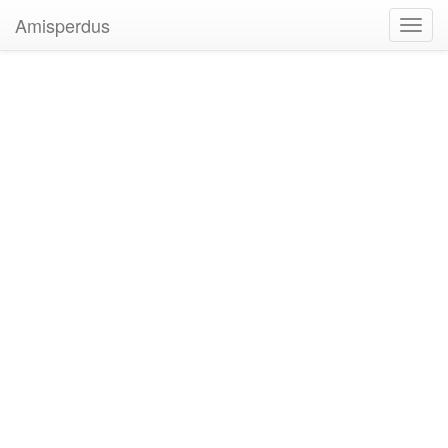
Amisperdus
Toggl
navig