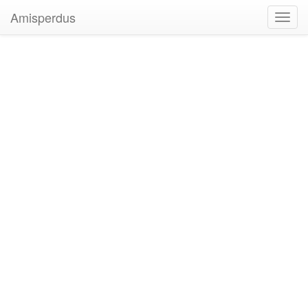
Amisperdus
Toggl
navig