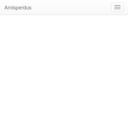
Amisperdus
Toggl
navig