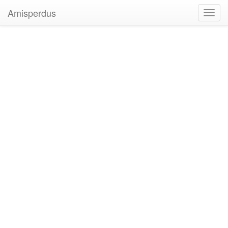
Amisperdus
Toggl
navig