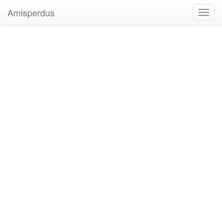
Amisperdus
Toggl
navig