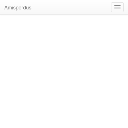
Amisperdus
Toggl
navig