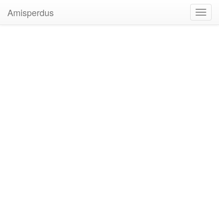
Amisperdus
Toggl
navig