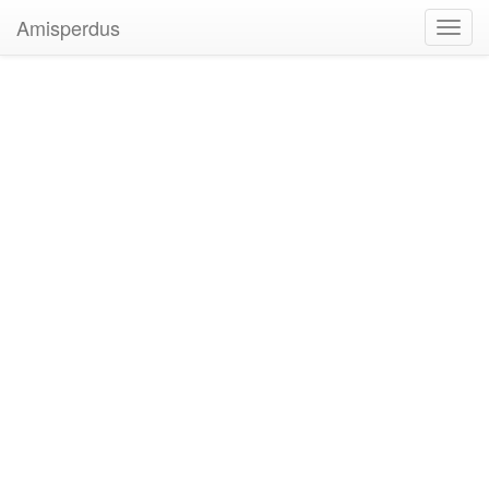
Amisperdus
Toggl
navig