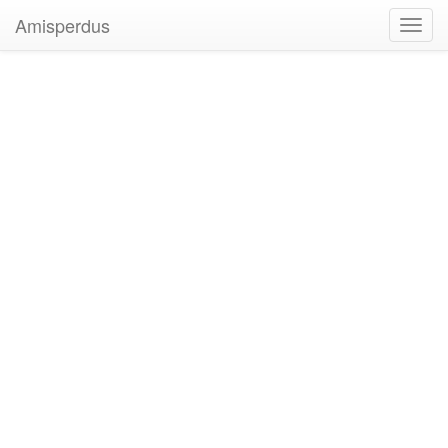
Amisperdus
Toggl
navig