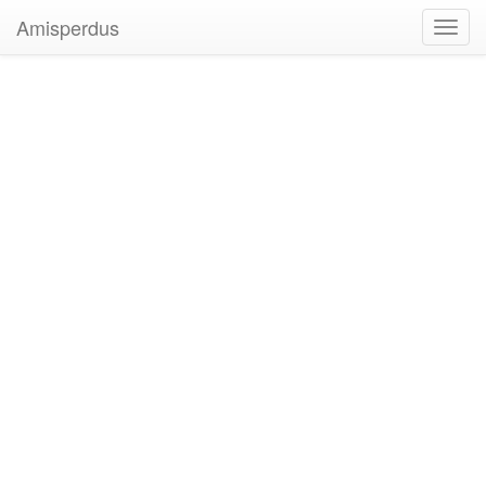
Amisperdus
Toggl
navig