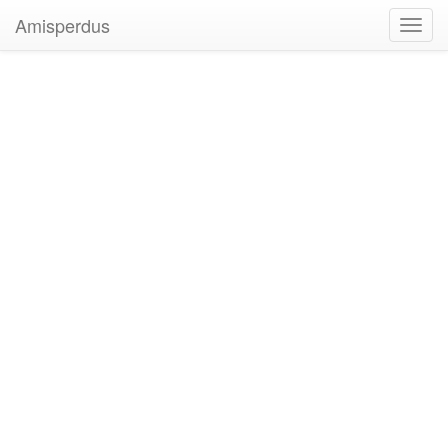
Amisperdus
Toggl
navig