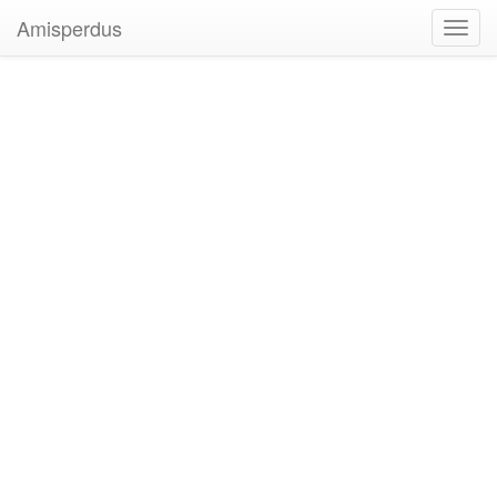
Amisperdus
Toggl
navig