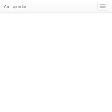
Amisperdus
Toggl
navig