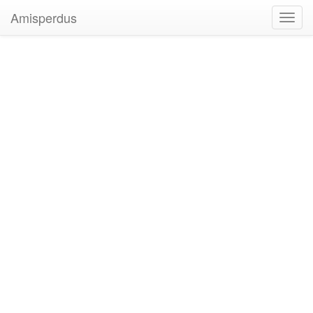
Amisperdus
Toggl
navig