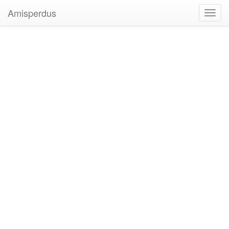
Amisperdus
Toggl
navig