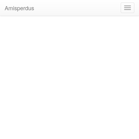
Amisperdus
Toggl
navig