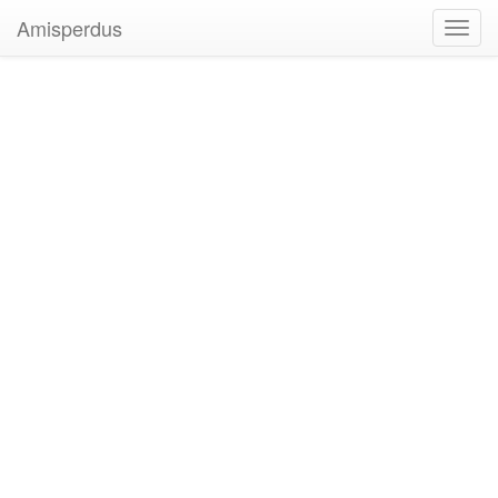
Amisperdus
Toggl
navig