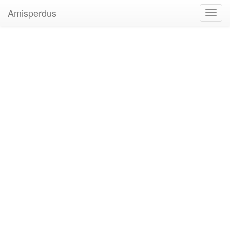
Amisperdus
Toggl
navig