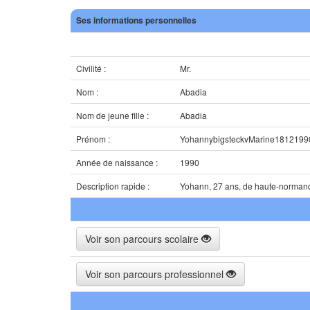
Ses informations personnelles
Civilité :
Mr.
Nom :
Abadia
Nom de jeune fille :
Abadia
Prénom :
YohannybigsteckvMarine1812199
Année de naissance :
1990
Description rapide :
Yohann, 27 ans, de haute-norman
Voir son parcours scolaire
Voir son parcours professionnel