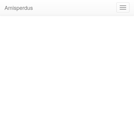
Amisperdus
Toggl
navig