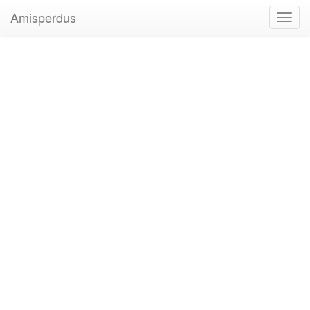
Amisperdus
Toggl
navig