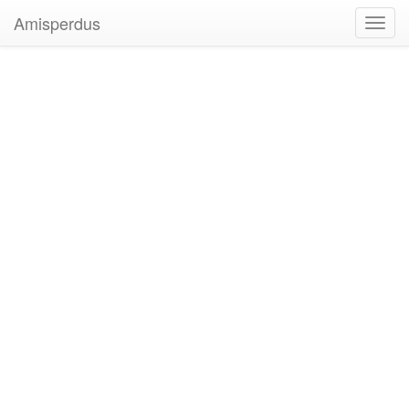
Amisperdus
Toggl
navig