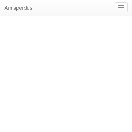
Amisperdus
Toggl
navig