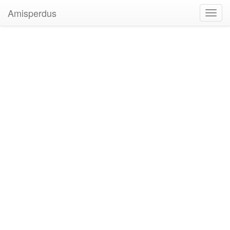
Amisperdus
Toggl
navig