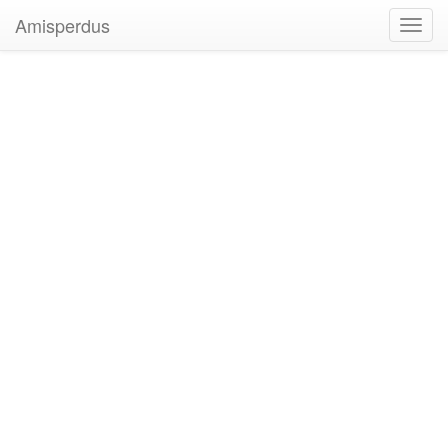
Amisperdus
Toggl
navig