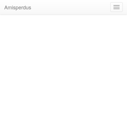
Amisperdus
Toggl
navig