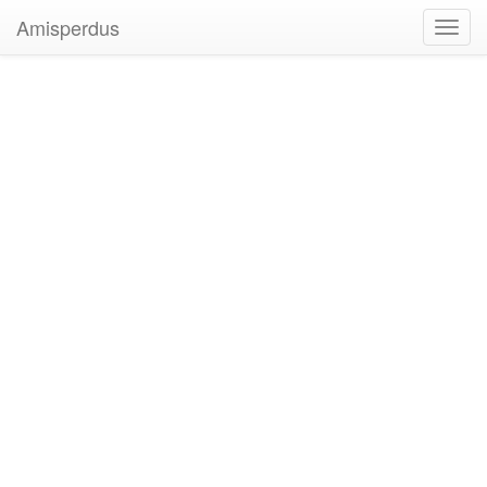
Amisperdus
Toggl
navig