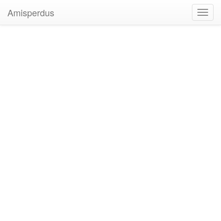
Amisperdus
Toggl
navig