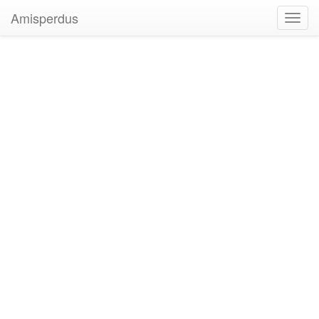
Amisperdus
Toggl
navig